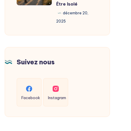
Monde
Être Isolé
Personne
décembre 20,
Seule
2025
:
Partez
à
l’Aventure
Sans
Suivez nous
Être
Isolé
Facebook
Instagram