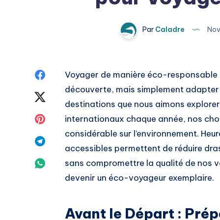
Par
Caladre
Nov
Share
Voyager de manière éco-responsable ne
découverte, mais simplement adapter 
on
Share
destinations que nous aimons explorer. 
Facebook
on
Share
internationaux chaque année, nos choix
considérable sur l’environnement. Heu
Twitter
on
Share
accessibles permettent de réduire dr
Pinterest
on
Share
sans compromettre la qualité de nos v
devenir un éco-voyageur exemplaire.
Telegram
on
Whatsapp
Avant le Départ : Pré