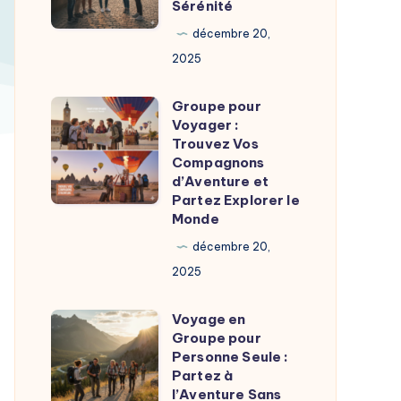
Sérénité
Personne
Seule
décembre 20,
:
2025
Explorez
Groupe pour
le
Groupe
Voyager :
Monde
pour
Trouvez Vos
en
Voyager
Compagnons
d’Aventure et
Toute
:
Partez Explorer le
Sérénité
Trouvez
Monde
Vos
décembre 20,
Compagnons
2025
d’Aventure
et
Voyage en
Voyage
Partez
Groupe pour
en
Personne Seule :
Explorer
Groupe
Partez à
le
l’Aventure Sans
pour