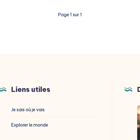
Page 1 sur 1
Liens utiles
Je sais où je vais
O
Explorer le monde
p
P