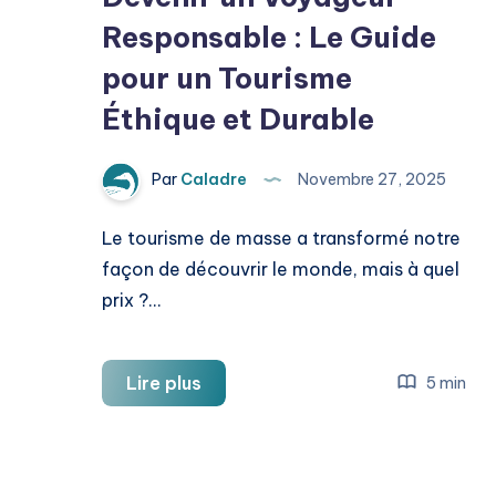
Responsable : Le Guide
pour un Tourisme
Éthique et Durable
Par
Caladre
Novembre 27, 2025
Le tourisme de masse a transformé notre
façon de découvrir le monde, mais à quel
prix ?…
Devenir
Lire plus
5 min
un
Voyageur
Responsable