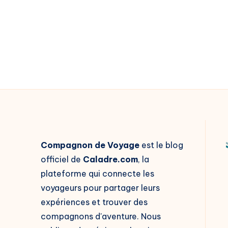
:
Le
Guide
pour
un
Tourisme
Éthique
et
Durable
Compagnon de Voyage
est le blog
officiel de
Caladre.com
, la
plateforme qui connecte les
voyageurs pour partager leurs
expériences et trouver des
compagnons d'aventure. Nous