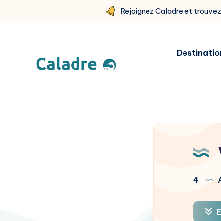
Rejoignez Caladre et trouve
Destinatio
4
A
E