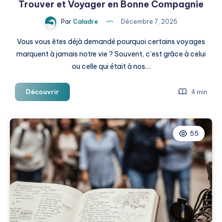
Trouver et Voyager en Bonne Compagnie
Par
Caladre
Décembre 7, 2025
Vous vous êtes déjà demandé pourquoi certains voyages
marquent à jamais notre vie ? Souvent, c’est grâce à celui
ou celle qui était à nos…
Compagnon
Découvrir
4 min
de
Voyage
:
55
Comment
Trouver
et
Voyager
en
Bonne
Compagnie