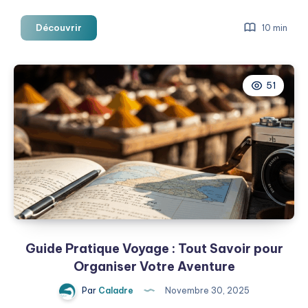
Itinéraires
Découvrir
10 min
Voyage
Détaillés
:
51
L’Art
de
Planifier
le
Circuit
Parfait
Guide Pratique Voyage : Tout Savoir pour
Organiser Votre Aventure
Par
Caladre
Novembre 30, 2025