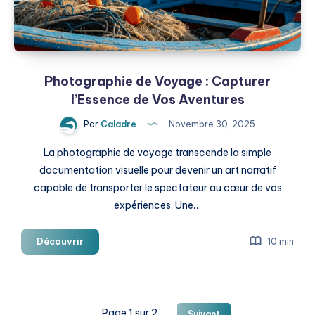
vos
Aventures
Photographie de Voyage : Capturer
l’Essence de Vos Aventures
Par
Caladre
Novembre 30, 2025
La photographie de voyage transcende la simple
documentation visuelle pour devenir un art narratif
capable de transporter le spectateur au cœur de vos
expériences. Une…
Photographie
Découvrir
10 min
de
Voyage
:
Capturer
Page 1 sur 2
Suivant