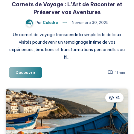
Carnets de Voyage : L’Art de Raconter et
Préserver vos Aventures
Par
Caladre
Novembre 30, 2025
Un carnet de voyage transcende la simple liste de lieux
visités pour devenir un témoignage intime de vos
expériences, émotions et transformations personnelles au
fil…
Carnets
Découvrir
11 min
de
Voyage
:
74
L’Art
de
Raconter
et
Préserver