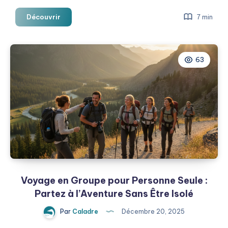
Groupe
Découvrir
7 min
pour
Voyager
:
63
Trouvez
Vos
Compagnons
d’Aventure
et
Partez
Explorer
le
Monde
Voyage en Groupe pour Personne Seule :
Partez à l’Aventure Sans Être Isolé
Par
Caladre
Décembre 20, 2025