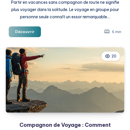
Partir en vacances sans compagnon de route ne signifie
plus voyager dans la solitude. Le voyage en groupe pour
personne seule connaît un essor remarquable…
Voyage
Découvrir
6 min
en
Groupe
pour
20
Personne
Seule
:
Partez
à
l’Aventure
Sans
Être
Isolé
Compagnon de Voyage : Comment