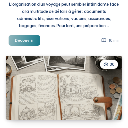
L’organisation d’un voyage peut sembler intimidante face
à la multitude de détails à gérer : documents
administratifs, réservations, vaccins, assurances,
bagages, finances. Pourtant, une préparation…
Guide
Découvrir
10 min
Pratique
Voyage
:
30
Tout
Savoir
pour
Organiser
Votre
Aventure